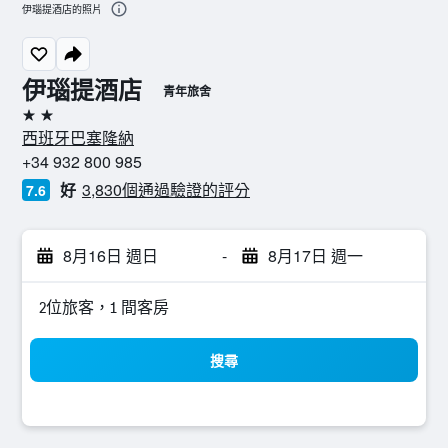
伊瑙提酒店的照片
伊瑙提酒店
青年旅舍
2星級
西班牙巴塞隆納
+34 932 800 985
好
3,830個通過驗證的評分
7.6
8月16日 週日
-
8月17日 週一
2位旅客，1 間客房
搜尋