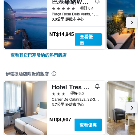
巴塞羅納W酒店
5星級
極好 8.4
Plaça Rosa Dels Vents, 1, 巴塞隆納, 西班牙
0.0公里 距離市中心
NT$14,845
查看優
惠
查看其它巴塞隆納的熱門飯店
伊瑙提酒店附近的飯店
Hotel Tres Torres - 巴塞隆拿
3星級
極好 9.0
Carrer De Calatrava, 32-34, 巴塞隆納, 西班牙
3.7公里 距離市中心
NT$4,907
查看優惠