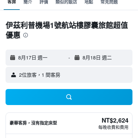
客房
簡介
評價
類似的飯店
地點
常見問題
伊茲利普機場1號航站樓膠囊旅館超值
優惠
8月17日 週一
-
8月18日 週二
2位旅客，1 間客房
NT$2,624
豪華客房，沒有指定床型
每晚收費和費用