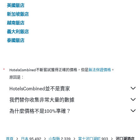
美國飯店
新加坡飯店
越南飯店
義大利飯店
泰國飯店
*
HotelsCombined不斷嘗試獲得正確的價格，但是
無法保證價格
。
原因是：
HotelsCombined並不是賣家
我們替你收集非常大量的數據
為什麼價格不是100%準確？
首頁
日本
95,492
山梨縣
2,339
富士河口湖町
903
河口湖酒店