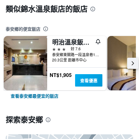
類似錦水溫泉飯店的飯店
泰安鄉的便宜飯店
明治溫泉飯店A舘
3星級
好 7.6
泰安鄉東關路一段溫泉巷17號
20.3公里 距離市中心
NT$1,905
查看優惠
查看泰安鄉最便宜的飯店
探索泰安鄉