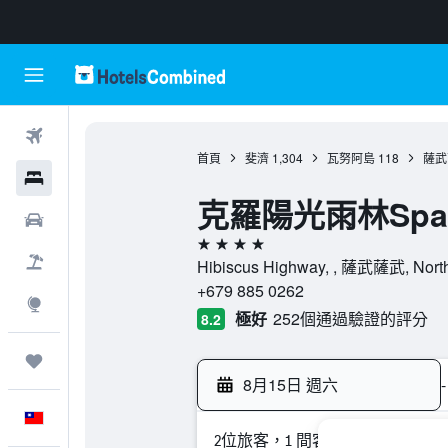
機票
首頁
斐濟
1,304
瓦努阿島
118
薩武
飯店
克羅陽光雨林Sp
租車
4星級
機＋酒
Hibiscus Highway, , 薩武薩武, Nort
+679 885 0262
探索
極好
252個通過驗證的評分
8.2
旅程
8月15日 週六
-
中文
2位旅客，1 間客房