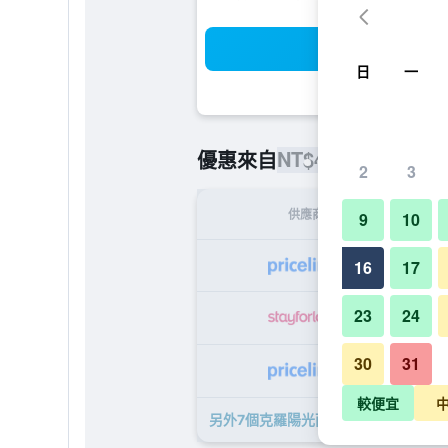
搜
日
一
NT$4,717
優惠來自
/
最便宜的每
2
3
供應商
9
10
NT
16
17
23
24
NT
30
31
NT
較便宜
另外7個克羅陽光雨林Spa度假酒店​的