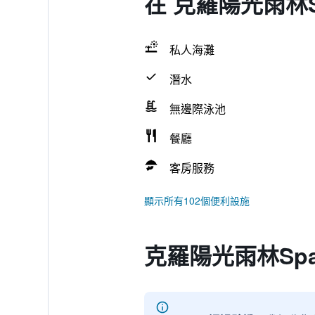
在 克羅陽光雨林
私人海灘
潛水
無邊際泳池
餐廳
客房服務
顯示所有102個便利設施
克羅陽光雨林Sp