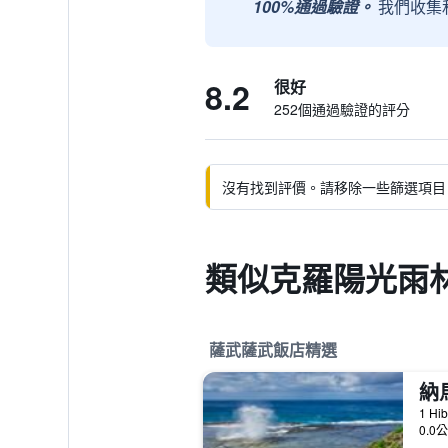
100%通過驗證。
我們收集
8.2
很好
252個通過驗證的評分
沒有找到評價。請移除一些篩選項目
類似克羅陽光雨林
薩武薩武飯店精選
1 Hi
0.0