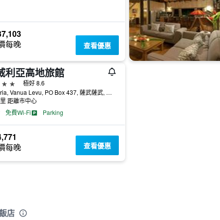
7,103
價每晚
查看優惠
威利亞高地旅館
級
極好 8.6
Naveria, Vanua Levu, PO Box 437, 薩武薩武, 斐濟
公里 距離市中心
免費Wi-Fi
Parking
,771
查看優惠
價每晚
飯店