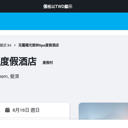
價格以
TWD
顯示
薩武
84
克羅陽光雨林Spa度假酒店
a度假酒店
度假村
hern, 斐濟
8月16日 週日