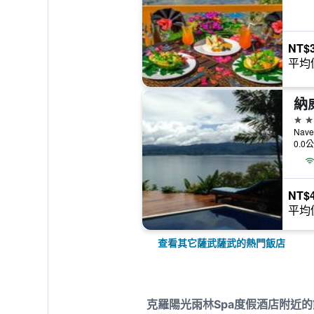
NT$3
平均
納
4星
0.0
NT$4
平均
查看其它薩武薩武的熱門飯店
克羅陽光雨林Spa度假酒店附近的