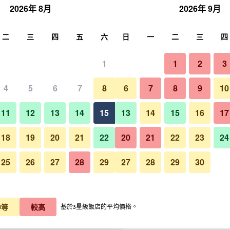
2026年 8月
2026年 9月
尋
二
三
四
五
六
日
一
二
三
四
1
1
2
3
晚價格
4
5
6
7
8
6
7
8
9
10
建築
每晚總額
11
12
13
14
15
13
14
15
16
17
$4,717
查看優惠
18
19
20
21
22
20
21
22
23
24
25
26
27
28
29
27
28
29
30
克羅陽光雨林Spa度假酒店的照
$6,092
查看優惠
$6,161
查看優惠
中等
較高
基於3星級飯店的平均價格。
優惠