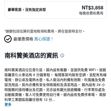
NT$3,858
豪華客房，沒有指定床型
每晚收費和費用
*
總額包括估算的當地稅項和費用，將在退房時支付。
最優惠價格
真心保證！
南科贊美酒店的資訊
南科贊美酒店位在善化區，館內設有餐廳，並提供免費 WiFi。旅館
距離善化火車站有 6 分鐘車程。 每間客房均裝有空調，並配有有線
電視、辦公桌及電熱水壺。私人衛浴內則備有拖鞋、吹風機及免費
盥洗用品。房內亦備有安全保險箱和及清潔用品。 館內設有 24 小
時服務的接待櫃台及花園。另亦設有觀光旅遊櫃檯、行李寄存處及
自動販賣機。客人可免費使用自行車。館內設有免費停車場。 南部
科學工業園區距離住宿有 12 分...
更多