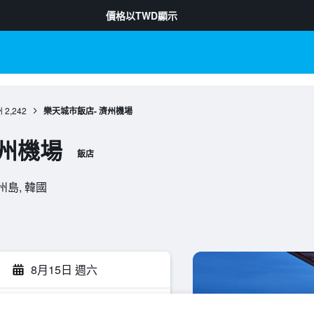
價格以
TWD
顯示
州
2,242
樂天城市飯店- 濟州機場
濟州機場
飯店
 濟州島, 韓國
8月15日 週六