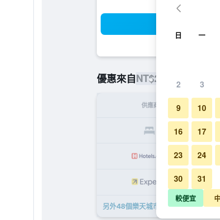
搜
日
一
NT$2,850
優惠來自
/
最便宜的每
2
3
供應商
9
10
NT
16
17
23
24
NT
30
31
NT
較便宜
另外48個樂天城市飯店- 濟州機場​的