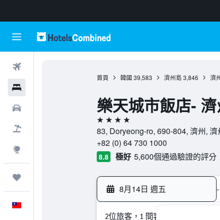
機票
首頁
韓國
39,583
濟州島
3,846
濟
飯店
樂天城市飯店- 
租車
4星級
機＋酒
83, Doryeong-ro, 690-804, 濟州,
+82 (0) 64 730 1000
探索
極好
5,600個通過驗證的評分
8.8
旅程
8月14日 週五
-
中文
2位旅客，1 間客房