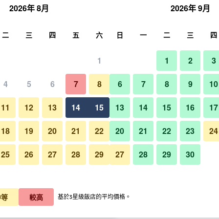
2026年 8月
2026年 9月
尋
二
三
四
五
六
日
一
二
三
四
1
1
2
3
晚價格
4
5
6
7
8
6
7
8
9
10
臥室
每晚總額
11
12
13
14
15
13
14
15
16
17
$2,850
查看優惠
18
19
20
21
22
20
21
22
23
24
25
26
27
28
29
27
28
29
30
樂天城市飯店- 濟州機場的照片
$3,050
查看優惠
$3,336
查看優惠
中等
較高
基於3星級飯店的平均價格。
優惠