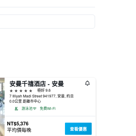
安曼千禧酒店 - 安曼
5星級
極好 9.6
7 Illiyah Madi Street 941977, 安曼, 約旦
0.0公里 距離市中心
游泳池
免費Wi-Fi
NT$5,376
查看優惠
平均價每晚