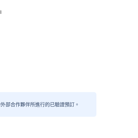
i
信賴的外部合作夥伴所進行的已驗證預訂。