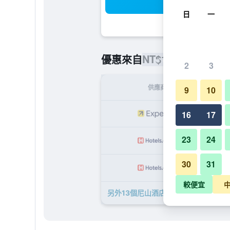
搜
日
一
NT$1,714
優惠來自
/
最便宜的每
2
3
供應商
9
10
NT
16
17
23
24
NT
30
31
NT
較便宜
另外13個尼山酒店​的優惠