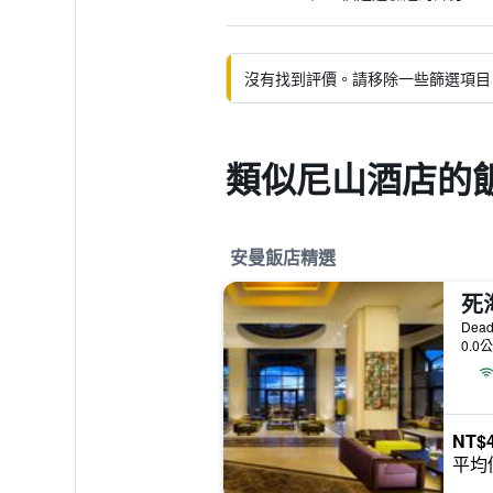
沒有找到評價。請移除一些篩選項目
類似尼山酒店的
安曼飯店精選
死
Dead
0.0
NT$4
平均