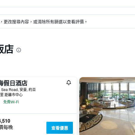
，更改搜尋內容，或清除所有篩選以查看評價。
飯店
海假日酒店
 Sea Road, 安曼, 約旦
公里 距離市中心
免費Wi-Fi
,510
價每晚
查看優惠