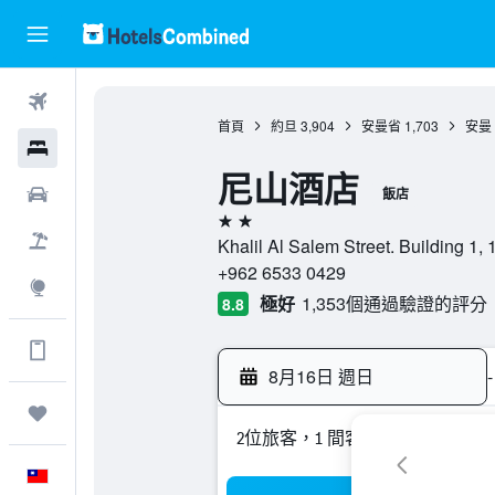
機票
首頁
約旦
3,904
安曼省
1,703
安曼
飯店
尼山酒店
租車
飯店
2星級
機＋酒
Khalil Al Salem Street. Buildin
+962 6533 0429
探索
極好
1,353個通過驗證的評分
8.8
透過App使用更多功能​
8月16日 週日
-
旅程
2位旅客，1 間客房
中文