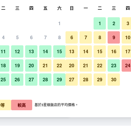
尋
二
三
四
五
六
日
一
二
三
四
1
1
2
3
晚價格
4
5
6
7
8
6
7
8
9
10
其他
每晚總額
11
12
13
14
15
13
14
15
16
17
$1,714
查看優惠
18
19
20
21
22
20
21
22
23
24
25
26
27
28
29
27
28
29
30
尼山酒店的照片
$1,714
查看優惠
$1,986
查看優惠
中等
較高
基於3星級飯店的平均價格。