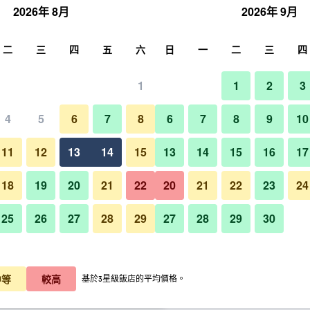
2026年 8月
2026年 9月
尋
二
三
四
五
六
日
一
二
三
四
1
1
2
3
晚價格
4
5
6
7
8
6
7
8
9
10
餐廳
每晚總額
11
12
13
14
15
13
14
15
16
17
$2,870
查看優惠
18
19
20
21
22
20
21
22
23
24
25
26
27
28
29
27
28
29
30
福岡博多站東方飯店的照片
$2,980
查看優惠
$3,184
查看優惠
中等
較高
基於3星級飯店的平均價格。