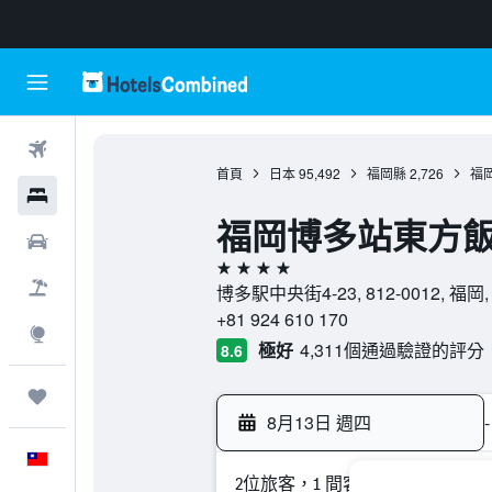
機票
首頁
日本
95,492
福岡縣
2,726
福
飯店
福岡博多站東方
租車
4星級
機＋酒
博多駅中央街4-23, 812-0012, 福岡
+81 924 610 170
探索
極好
4,311個通過驗證的評分
8.6
旅程
8月13日 週四
-
中文
2位旅客，1 間客房