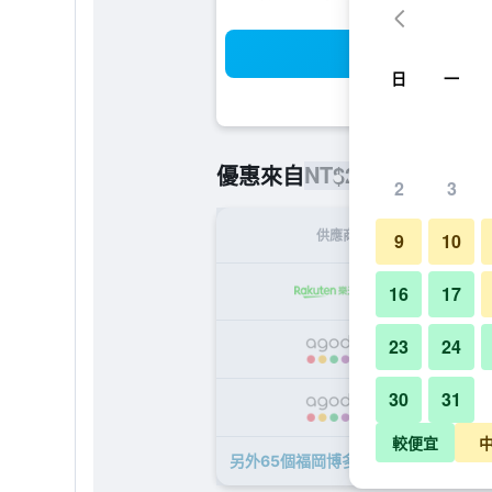
搜
日
一
NT$2,870
優惠來自
/
最便宜的每
2
3
供應商
9
10
NT
16
17
23
24
NT
30
31
NT
較便宜
另外65個福岡博多站東方飯店​的優惠