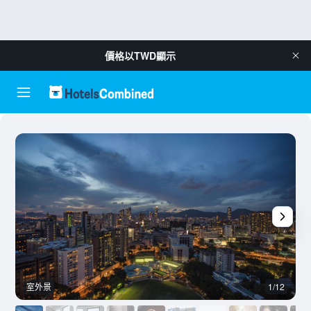
價格以
TWD
顯示
室外景
1/12