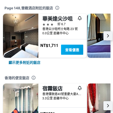
Page 148,晉緻酒店附近的飯店
華美達尖沙咀
3星級
好 6.7
香港尖沙咀柯士甸路 23 號
0.0公里 距離市中心
NT$1,711
查看優惠
顯示更多附近的飯店
香港的便宜飯店
宿霧飯店
香港彌敦道40號重慶大廈A座17字樓A6及A7室
3.3公里 距離市中心