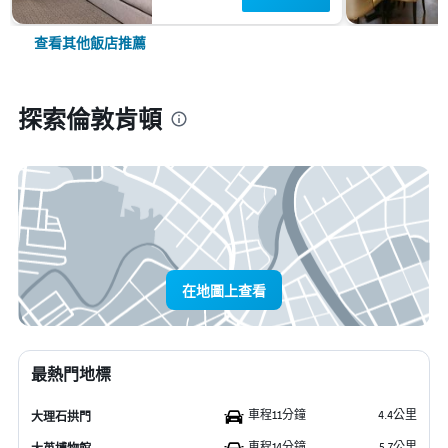
查看其他飯店推薦
探索倫敦肯頓
在地圖上查看
最熱門地標
車程11分鐘
4.4公里
大理石拱門
車程14分鐘
5.7公里