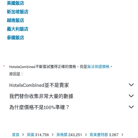
美國飯店
新加坡飯店
越南飯店
義大利飯店
泰國飯店
*
HotelsCombined不斷嘗試獲得正確的價格，但是
無法保證價格
。
原因是：
HotelsCombined並不是賣家
我們替你收集非常大量的數據
為什麼價格不是100%準確？
首頁
英國
314,756
英格蘭
243,251
索美塞特郡
3,067