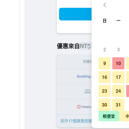
搜
日
一
NT$1,169
優惠來自
/
最便宜的每
2
3
供應商
9
10
NT
16
17
23
24
NT
30
31
NT
較便宜
另外17個東敦刻爾克安布斯卡普爾普瑞