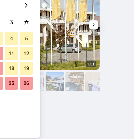
五
六
4
5
11
12
1/31
臥室
18
19
25
26
爾經典酒店的照片