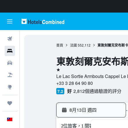
機票
首頁
法國
552,112
東敦刻爾克安布斯
飯店
東敦刻爾克安布
租車
1星級
機＋酒
Le Lac Sortie Armbouts Cappe
+33 3 28 64 90 80
探索
好
2,812個通過驗證的評分
7.2
旅程
8月13日 週四
-
中文
2位旅客，1 間客房