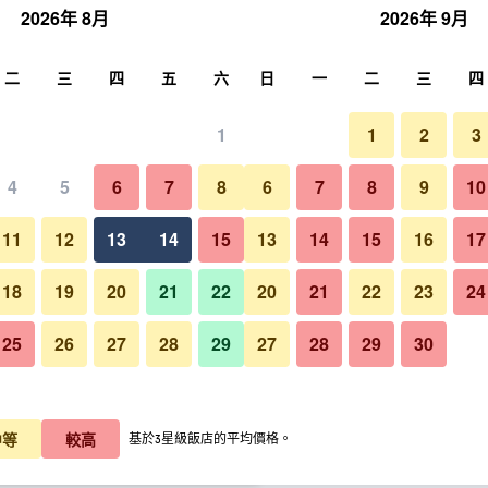
2026年 8月
2026年 9月
尋
二
三
四
五
六
日
一
二
三
四
1
1
2
3
晚價格
4
5
6
7
8
6
7
8
9
10
建築
每晚總額
11
12
13
14
15
13
14
15
16
17
$1,169
查看優惠
18
19
20
21
22
20
21
22
23
24
25
26
27
28
29
27
28
29
30
$1,262
查看優惠
東敦刻爾克安布斯卡普爾普瑞米
$1,275
查看優惠
中等
較高
基於3星級飯店的平均價格。
米爾經典酒店​的優惠