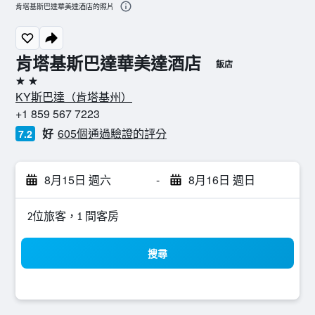
肯塔基斯巴達華美達酒店的照片
肯塔基斯巴達華美達酒店
飯店
2星級
KY斯巴達（肯塔基州）
+1 859 567 7223
好
605個通過驗證的評分
7.2
8月15日 週六
-
8月16日 週日
2位旅客，1 間客房
搜尋