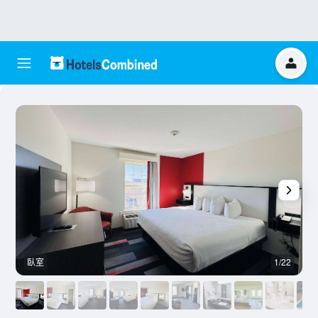
臥室
1/22