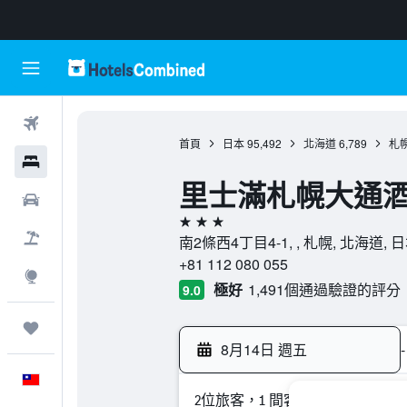
機票
首頁
日本
95,492
北海道
6,789
札
飯店
里士滿札幌大通
租車
3星級
機＋酒
南2條西4丁目4-1, , 札幌, 北海道, 
+81 112 080 055
探索
極好
1,491個通過驗證的評分
9.0
旅程
8月14日 週五
-
中文
2位旅客，1 間客房