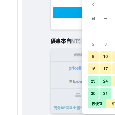
搜
日
一
NT$1,821
優惠來自
/
最便宜的每
2
3
供應商
9
10
NT
16
17
23
24
NT
30
31
NT
較便宜
另外55個里士滿札幌大通酒店​的優惠