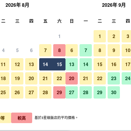
2026年 8月
2026年 9月
尋
二
三
四
五
六
日
一
二
三
四
1
1
2
3
晚價格
4
5
6
7
8
6
7
8
9
10
其他
每晚總額
11
12
13
14
15
13
14
15
16
17
$1,821
查看優惠
18
19
20
21
22
20
21
22
23
24
25
26
27
28
29
27
28
29
30
里士滿札幌大通酒店的照片
$1,832
查看優惠
$1,832
查看優惠
中等
較高
基於3星級飯店的平均價格。