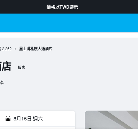
價格以
TWD
顯示
幌
2,262
里士滿札幌大通酒店
酒店
飯店
日本
8月15日 週六