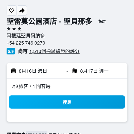
聖雷莫公園酒店 - 聖貝那多
飯店
3星級
阿根廷聖貝爾納多
+54 225 746 0270
尚可
1,513個通過驗證的評分
5.9
8月16日 週日
-
8月17日 週一
2位旅客，1 間客房
搜尋