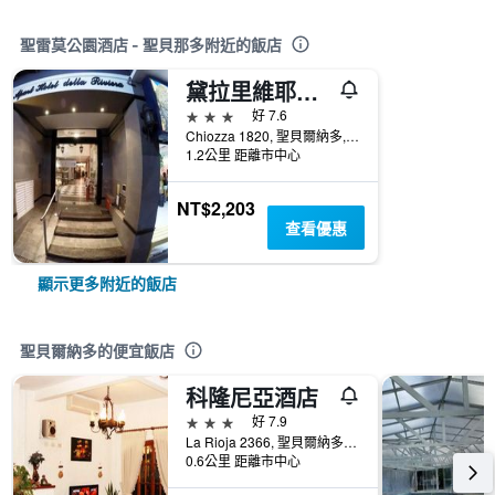
聖雷莫公園酒店 - 聖貝那多附近的飯店
黛拉里維耶拉公寓飯店
3星級
好 7.6
Chiozza 1820, 聖貝爾納多, 布宜諾斯艾利斯, 阿根廷
1.2公里 距離市中心
NT$2,203
查看優惠
顯示更多附近的飯店
聖貝爾納多的便宜飯店
科隆尼亞酒店
3星級
好 7.9
La Rioja 2366, 聖貝爾納多, 布宜諾斯艾利斯, 阿根廷
0.6公里 距離市中心