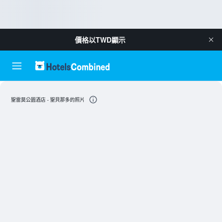
價格以
TWD
顯示
聖雷莫公園酒店 - 聖貝那多的照片