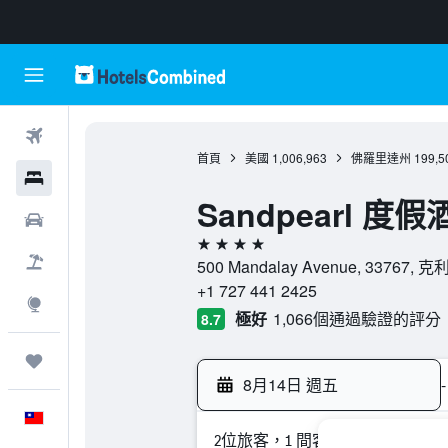
機票
首頁
美國
1,006,963
佛羅里達州
199,5
飯店
Sandpearl 度
租車
4星級
機＋酒
500 Mandalay Avenue, 3376
+1 727 441 2425
探索
極好
1,066個通過驗證的評分
8.7
旅程
8月14日 週五
-
中文
2位旅客，1 間客房