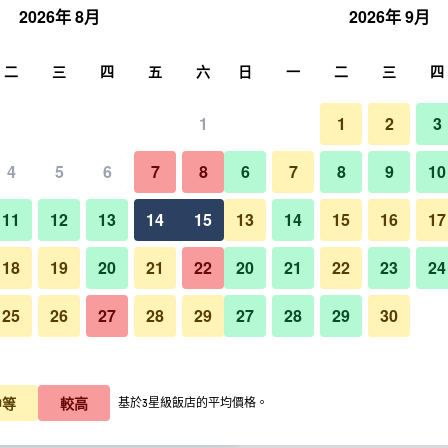
2026年 8月
2026年 9月
尋
二
三
四
五
六
日
一
二
三
四
1
1
2
3
每晚價格
4
5
6
7
8
6
7
8
9
10
游泳池
每晚總額
11
12
13
14
15
13
14
15
16
17
11,872
查看優惠
18
19
20
21
22
20
21
22
23
24
25
26
27
28
29
27
28
29
30
12,184
查看優惠
Sandpearl 度假酒店 - 清水海
12,460
查看優惠
中等
較高
基於3星級飯店的平均價格。
水海灘​的優惠