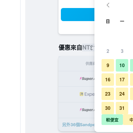
搜
日
一
NT$11,872
優惠來自
/
最便宜的
2
3
供應商
9
10
NT$
16
17
23
24
NT$
30
31
NT$
較便宜
另外36個Sandpearl 度假酒店 - 清