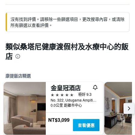
沒有找到評價。請移除一些篩選項目，更改搜尋內容，或清除
所有篩選以查看評價。
類似桑塔尼健康渡假村及水療中心的飯
店
康提飯店精選
金皇冠酒店
5星級
極好 9.3
No. 322, Udugama Ampitiya, 康提, 斯里蘭卡
0.0公里 距離市中心
NT$3,099
查看優惠