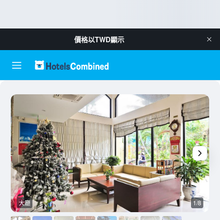
價格以
TWD
顯示
大廳
1/8