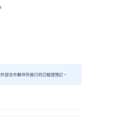
i
信賴的外部合作夥伴所進行的已驗證預訂。