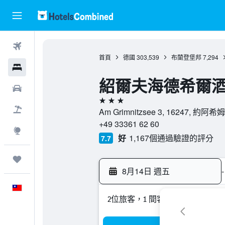
機票
首頁
德國
303,539
布蘭登堡邦
7,294
飯店
紹爾夫海德希爾酒
租車
3星級
機＋酒
Am Grimnitzsee 3, 16247, 
+49 33361 62 60
探索
好
1,167個通過驗證的評分
7.7
旅程
8月14日 週五
-
中文
2位旅客，1 間客房