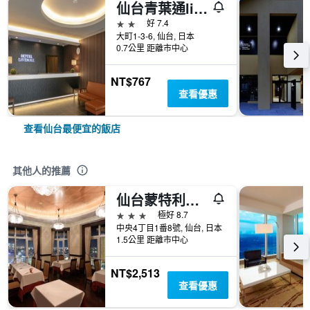
仙台青葉通live Max飯店
2星級
好 7.4
大町1-3-6, 仙台, 日本
0.7公里 距離市中心
NT$767
查看優惠
查看仙台最便宜的飯店
其他人的推薦
仙台蒙特利酒店
3星級
極好 8.7
中央4丁目1番8號, 仙台, 日本
1.5公里 距離市中心
NT$2,513
查看優惠