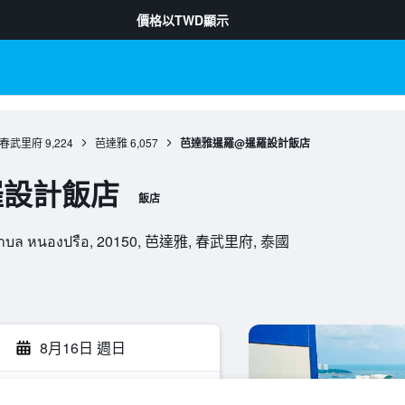
價格以
TWD
顯示
春武里府
9,224
芭達雅
6,057
芭達雅暹羅@暹羅設計飯店
羅設計飯店
飯店
 Rd, ตำบล หนองปรือ, 20150, 芭達雅, 春武里府, 泰國
8月16日 週日