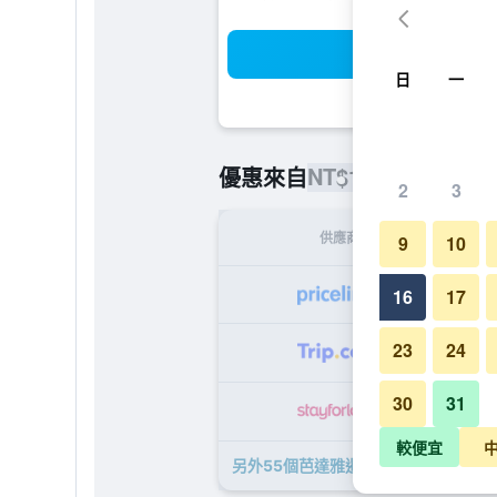
搜
日
一
NT$1,244
優惠來自
/
最便宜的每
2
3
供應商
9
10
NT
16
17
23
24
NT
30
31
NT
較便宜
另外55個芭達雅暹羅@暹羅設計飯店​