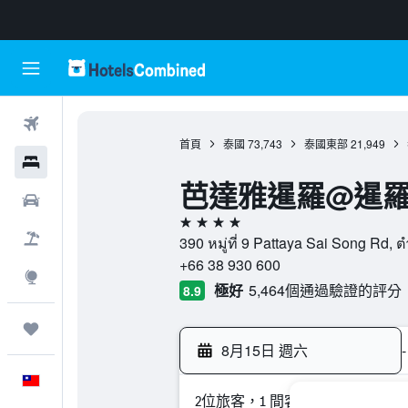
機票
首頁
泰國
73,743
泰國東部
21,949
飯店
芭達雅暹羅@暹
租車
4星級
機＋酒
390 หมู่ที่ 9 Pattaya Sai Song
+66 38 930 600
探索
極好
5,464個通過驗證的評分
8.9
旅程
8月15日 週六
-
中文
2位旅客，1 間客房