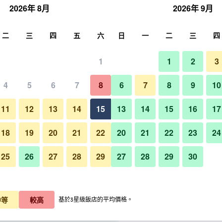
2026年 8月
2026年 9月
尋
二
三
四
五
六
日
一
二
三
四
1
1
2
3
晚價格
4
5
6
7
8
6
7
8
9
10
游泳池
每晚總額
11
12
13
14
15
13
14
15
16
17
$1,244
查看優惠
18
19
20
21
22
20
21
22
23
24
25
26
27
28
29
27
28
29
30
芭達雅暹羅@暹羅設計飯店的照
$1,931
查看優惠
$2,092
查看優惠
中等
較高
基於3星級飯店的平均價格。
的優惠