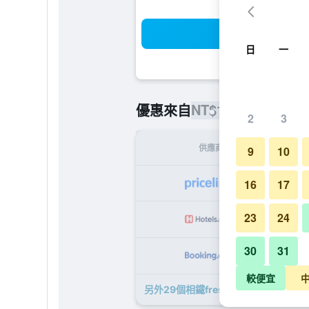
搜
日
一
NT$1,822
優惠來自
/
最便宜的每
2
3
供應商
9
10
NT
16
17
23
24
NT
30
31
NT
較便宜
另外29個相鐵fresa Inn - 橫濱戶塚​