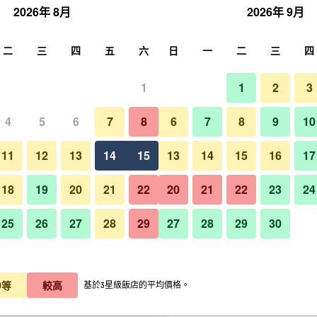
2026年 8月
2026年 9月
尋
二
三
四
五
六
日
一
二
三
四
1
1
2
3
晚價格
4
5
6
7
8
6
7
8
9
10
其他
每晚總額
11
12
13
14
15
13
14
15
16
17
$1,822
查看優惠
18
19
20
21
22
20
21
22
23
24
25
26
27
28
29
27
28
29
30
$2,049
查看優惠
相鐵fresa Inn - 橫濱戶塚的照片
$2,107
查看優惠
中等
較高
基於3星級飯店的平均價格。
的優惠