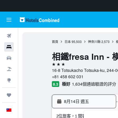
機票
首頁
日本
95,503
神奈川縣
2,573
飯店
相鐵fresa Inn 
租車
3星級
機＋酒
16-8 Totsukacho Totsuka-ku, 2
+81 458 602 031
探索
極好
1,634個通過驗證的評分
8.3
旅程
8月14日 週五
-
中文
2位旅客，1 間客房