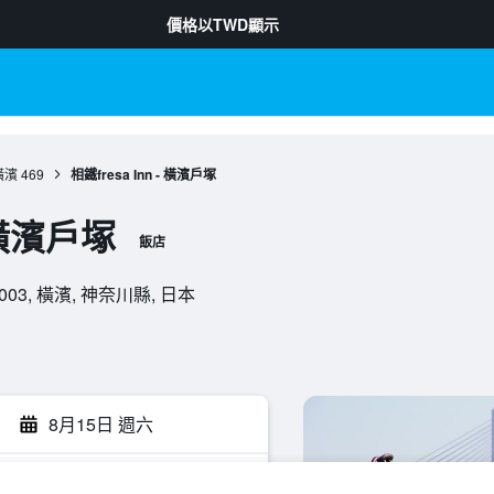
價格以
TWD
顯示
橫濱
469
相鐵fresa Inn - 橫濱戶塚
- 橫濱戶塚
飯店
44-0003, 橫濱, 神奈川縣, 日本
8月15日 週六