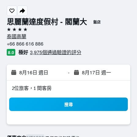
思麗蘭達度假村 - 閣蘭大
飯店
4星級
泰國高蘭
+66 866 616 886
極好
3,975個通過驗證的評分
8.0
8月16日 週日
-
8月17日 週一
2位旅客，1 間客房
搜尋