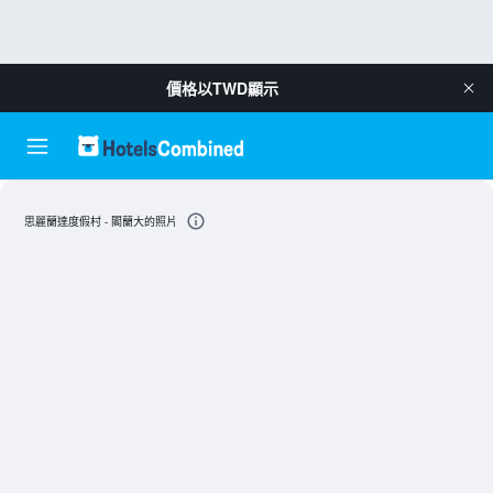
價格以
TWD
顯示
思麗蘭達度假村 - 閣蘭大的照片