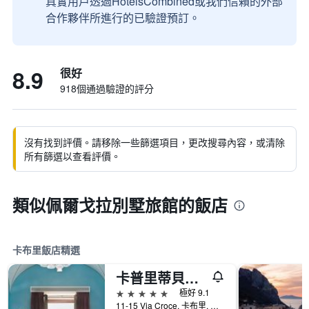
真實用戶透過HotelsCombined或我們信賴的外部
合作夥伴所進行的已驗證預訂。
8.9
很好
918個通過驗證的評分
沒有找到評價。請移除一些篩選項目，更改搜尋內容，或清除
所有篩選以查看評價。
類似佩爾戈拉別墅旅館的飯店
卡布里飯店精選
卡普里蒂貝宮酒店 - 卡布利
5星級
極好 9.1
11-15 Via Croce, 卡布里, 那不勒斯省, 義大利