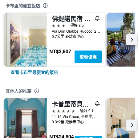
卡布里的便宜飯店
佛提諾民宿 - 卡布利
3星級
極好 8.5
Via Don Giobbe Ruocco, 26/B, 卡布里, 那不勒斯省, 義大利
0.7公里 距離市中心
NT$3,907
查看優惠
查看卡布里最便宜的飯店
其他人的推薦
卡普里蒂貝宮酒店 - 卡布利
5星級
極好 9.1
11-15 Via Croce, 卡布里, 那不勒斯省, 義大利
0.3公里 距離市中心
NT$24,604