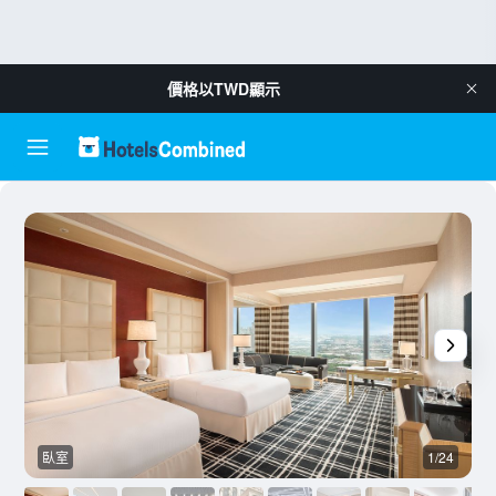
價格以
TWD
顯示
臥室
1/24