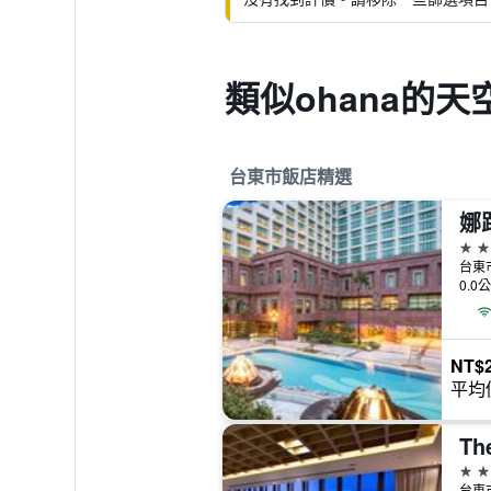
類似ohana的
台東市飯店精選
娜
5星
台東
0.0
NT$2
平均
Th
4星
台東