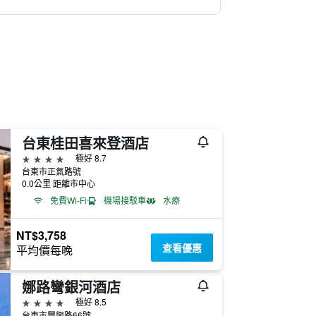
台東桂田喜來登酒店
4星級
極好 8.7
台東市正氣路號
0.0公里 距離市中心
免費Wi-Fi
機場接駁車
水療
NT$3,758
查看優惠
平均價每晚
娜路彎銀河酒店
4星級
極好 8.5
台東市豐興路66號