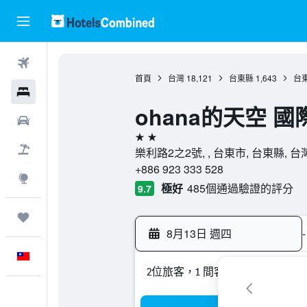
機票
首頁
台灣
18,121
台東縣
1,643
台
飯店
ohana的天空 
租車
2星級
機＋酒
樂利路2之2號, , 台東市, 台東縣, 台
+886 923 333 528
探索
極好
485個通過驗證的評分
9.7
旅程
8月13日 週四
-
中文
2位旅客，1 間客房