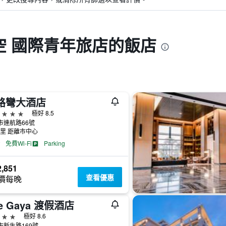
天空 國際青年旅店的飯店
路彎大酒店
級
極好 8.5
市連航路66號
公里 距離市中心
免費Wi-Fi
Parking
,851
查看優惠
價每晚
e Gaya 渡假酒店
級
極好 8.6
市新生路169號