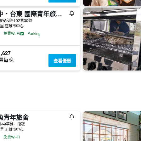
途中．台東 國際青年旅舍背包客
市安和路102巷30號
公里 距離市中心
免費Wi-Fi
Parking
,627
價每晚
查看優惠
魚青年旅舍
市中華路一段號
公里 距離市中心
免費Wi-Fi