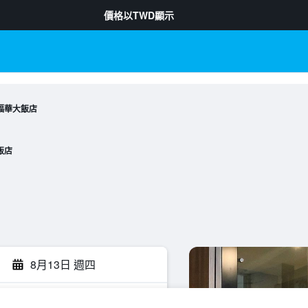
價格以
TWD
顯示
福華大飯店
飯店
8月13日 週四