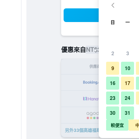
搜
日
一
NT$2,829
優惠來自
/
最便宜的每
2
3
供應商
9
10
NT
16
17
23
24
NT
30
31
NT
較便宜
另外33個高雄福華大飯店​的優惠