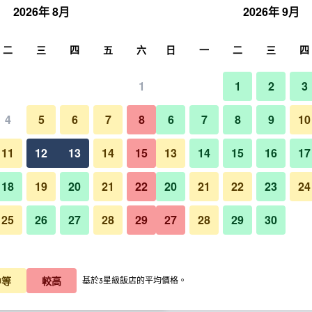
2026年 8月
2026年 9月
尋
二
三
四
五
六
日
一
二
三
四
1
1
2
3
晚價格
4
5
6
7
8
6
7
8
9
10
其他
每晚總額
11
12
13
14
15
13
14
15
16
17
$2,829
查看優惠
18
19
20
21
22
20
21
22
23
24
25
26
27
28
29
27
28
29
30
高雄福華大飯店的照片
$3,218
查看優惠
$3,247
查看優惠
中等
較高
基於3星級飯店的平均價格。