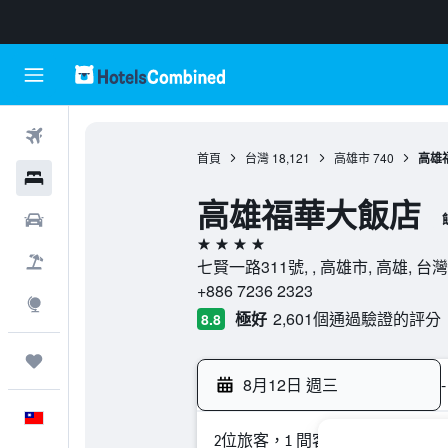
機票
首頁
台灣
18,121
高雄市
740
高雄
飯店
高雄福華大飯店
租車
4星級
機＋酒
七賢一路311號, , 高雄市, 高雄, 台灣
+886 7236 2323
探索
極好
2,601個通過驗證的評分
8.8
旅程
8月12日 週三
-
中文
2位旅客，1 間客房