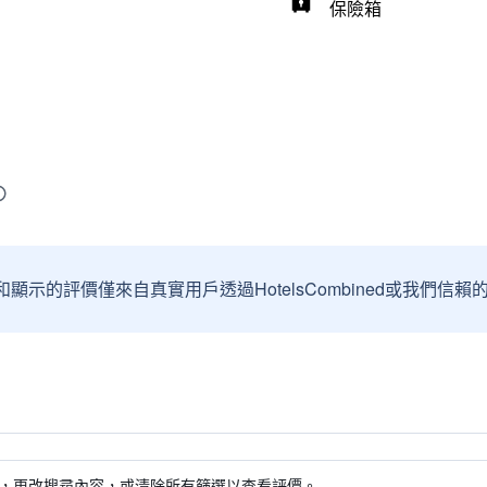
保險箱
和顯示的評價僅來自真實用戶透過HotelsCombined或我們
，更改搜尋內容，或清除所有篩選以查看評價。