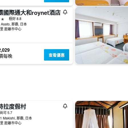
霸國際通大和roynet酒店
級
極好 8.8
1 Asato, 那霸, 日本
公里 距離市中心
,029
查看優惠
價每晚
特拉度假村
級
尚可 5.7
41 Makishi, 那霸, 日本
公里 距離市中心