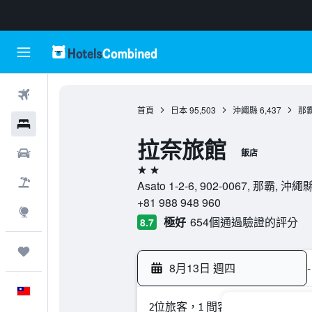
機票
首頁
日本
95,503
沖繩縣
6,437
那
飯店
拉奈旅館
租車
飯店
2星級
機＋酒
Asato 1-2-6, 902-0067, 那霸, 沖繩
+81 988 948 960
探索
極好
654個通過驗證的評分
8.7
旅程
8月13日 週四
-
中文
2位旅客，1 間客房