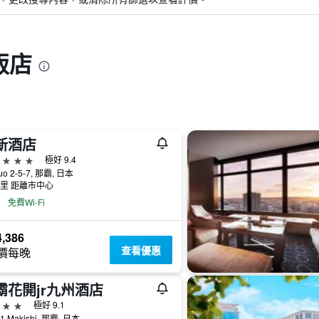
飯店
新酒店
級
極好 9.4
uo 2-5-7, 那霸, 日本
公里 距離市中心
免費Wi-Fi
,386
查看優惠
價每晚
霸花開jr九州酒店
級
極好 9.1
-1 Makishi, 那霸, 日本