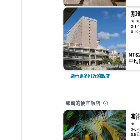
那
3星
2-1-
0.1
NT$2
平均
顯示更多附近的飯店
那霸的便宜飯店
斯
1星
3-6-
0.5