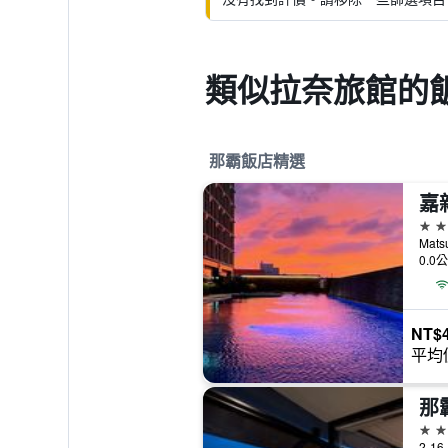
類似拉奈旅館的
那霸飯店精選
嘉
5星
Mats
0.0
NT$4
平均
那
4星
2-16