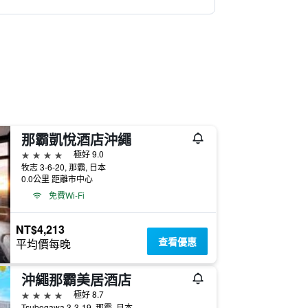
那霸凱悅酒店沖繩
4星級
極好 9.0
牧志 3-6-20, 那霸, 日本
0.0公里 距離市中心
免費Wi-Fi
NT$4,213
查看優惠
平均價每晚
沖繩那霸美居酒店
4星級
極好 8.7
Tsubogawa 3-3-19, 那霸, 日本