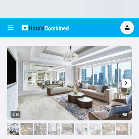
客廳
1/58