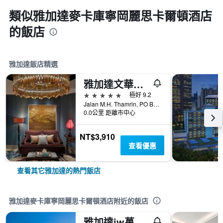
類似雅加達麥卡庫寧岡麗思卡爾頓酒店
的飯店
雅加達飯店精選
雅加達文華東方酒店 - 雅加達
5星級
極好 9.2
Jalan M.H. Thamrin, PO Box 3392, 雅加達, 印尼
0.0公里 距離市中心
NT$3,910
查看優惠
查看其它雅加達的熱門飯店
雅加達麥卡庫寧岡麗思卡爾頓酒店附近的飯店
雅加達jw萬豪酒店