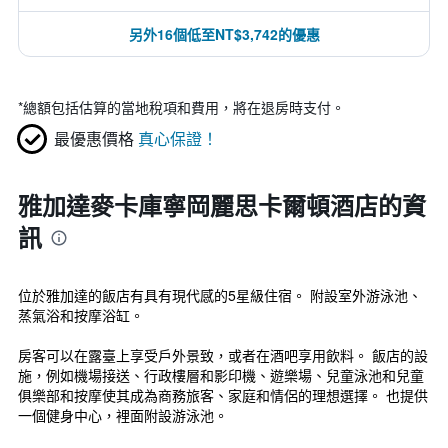
另外16個低至NT$3,742的優惠
*
總額包括估算的當地稅項和費用，將在退房時支付。
最優惠價格
真心保證！
雅加達麥卡庫寧岡麗思卡爾頓酒店的資
訊
位於雅加達的飯店有具有現代感的5星級住宿。 附設室外游泳池、
蒸氣浴和按摩浴缸。
房客可以在露臺上享受戶外景致，或者在酒吧享用飲料。 飯店的設
施，例如機場接送、行政樓層和影印機、遊樂場、兒童泳池和兒童
俱樂部和按摩使其成為商務旅客、家庭和情侶的理想選擇。 也提供
一個健身中心，裡面附設游泳池。