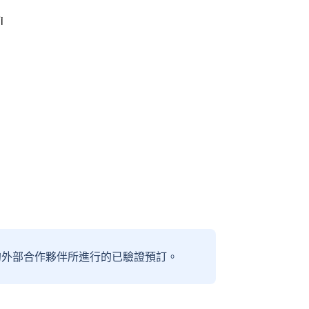
i
信賴的外部合作夥伴所進行的已驗證預訂。