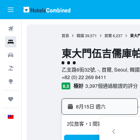
機票
首頁
韓國
39,571
首爾
6,237
東大
飯店
東大門伍吉儒庫
租車
3星級評級
機＋酒
乙支路6街32號, -, 首爾, Seoul, 韓國
+82 (0) 22 269 8411
探索
極好
3,397個通過驗證的評分
8.3
旅程
8月15日 週六
-
中文
2位旅客，1 間客房