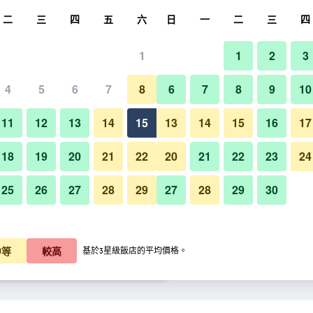
尋
二
三
四
五
六
日
一
二
三
四
1
1
2
3
晚價格
4
5
6
7
8
6
7
8
9
10
其他
每晚總額
11
12
13
14
15
13
14
15
16
17
$1,320
查看優惠
18
19
20
21
22
20
21
22
23
24
25
26
27
28
29
27
28
29
30
$1,940
查看優惠
東大門伍吉儒庫帕住宿公寓式酒
$2,086
查看優惠
中等
較高
基於3星級飯店的平均價格。
酒店​的優惠