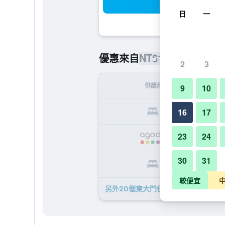
搜
日
一
NT$1,320
優惠來自
/
最便宜的每
2
3
供應商
9
10
NT
16
17
23
24
NT
30
31
NT
較便宜
另外20個東大門伍吉儒庫帕住宿公寓式