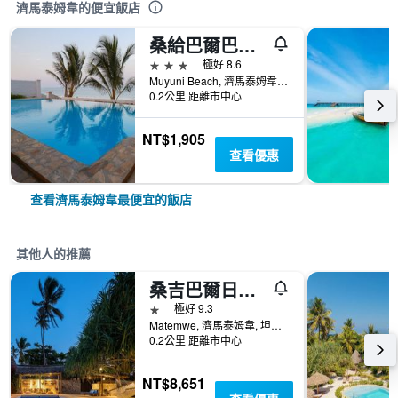
濟馬泰姆韋的便宜飯店
桑給巴爾巴哈里別墅酒店
3星級
極好 8.6
Muyuni Beach, 濟馬泰姆韋, 坦尚尼亞
0.2公里 距離市中心
NT$1,905
查看優惠
查看濟馬泰姆韋最便宜的飯店
其他人的推薦
桑吉巴爾日出班達斯飯店
1星級
極好 9.3
Matemwe, 濟馬泰姆韋, 坦尚尼亞
0.2公里 距離市中心
NT$8,651