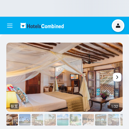
臥室
1/32