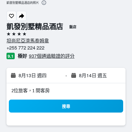
凱發別墅精品酒店的照片
凱發別墅精品酒店
飯店
4星級
坦尚尼亞濟馬泰姆韋
+255 772 224 222
極好
937個通過驗證的評分
9.1
8月13日 週四
-
8月14日 週五
2位旅客，1 間客房
搜尋