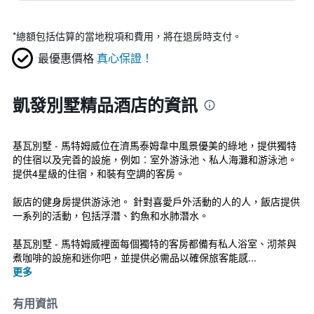
*
總額包括估算的當地稅項和費用，將在退房時支付。
最優惠價格
真心保證！
凱發別墅精品酒店的資訊
基瓦別墅 - 馬特姆威位在濟馬泰姆韋中風景優美的綠地，提供獨特
的住宿以及完善的設施，例如︰室外游泳池、私人海灘和游泳池。
提供4星級的住宿，和裝有空調的客房。
飯店的健身房提供游泳池。 針對喜愛戶外活動的人的人，飯店提供
一系列的活動，包括浮潛、釣魚和水肺潛水。
基瓦別墅 - 馬特姆威裡面每個獨特的客房都備有私人浴室、沏茶與
煮咖啡的設施和迷你吧，並提供必需品以確保旅客能感...
更多
有用資訊