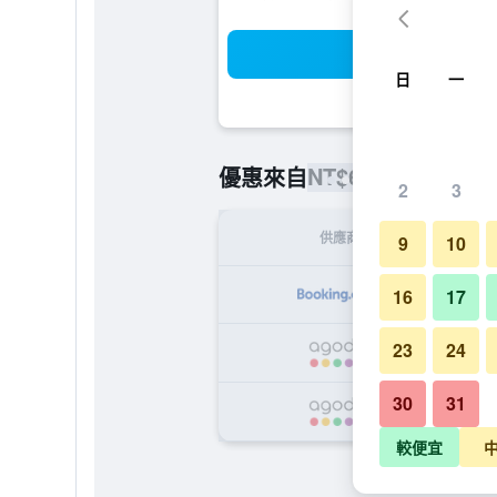
搜
日
一
NT$668
優惠來自
/
最便宜的每晚
2
3
供應商
9
10
N
16
17
23
24
N
30
31
NT
較便宜