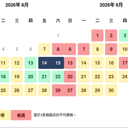
2026年 8月
2026年 9月
尋
二
三
四
五
六
日
一
二
三
四
1
1
2
3
價格
4
5
6
7
8
6
7
8
9
10
每晚總額
11
12
13
14
15
13
14
15
16
17
T$668
查看優惠
18
19
20
21
22
20
21
22
23
24
25
26
27
28
29
27
28
29
30
T$738
查看優惠
$1,015
查看優惠
中等
較高
基於3星級飯店的平均價格。