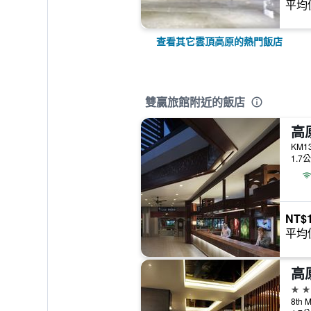
平均
查看其它雲頂高原的熱門飯店
雙贏旅館附近的飯店
KM13
1.7
NT$1
平均
5星
8th