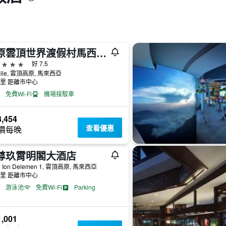
高原雲頂世界渡假村馬西姆酒店 - 雲頂高原
級
好 7.5
 Mile, 雲頂高原, 馬來西亞
公里 距離市中心
免費Wi-Fi
機場接駁車
,454
查看優惠
價每晚
尊玖霄明閣大酒店
n Ion Delemen 1, 雲頂高原, 馬來西亞
公里 距離市中心
游泳池
免費Wi-Fi
Parking
,001