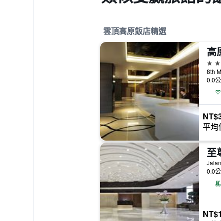
雲頂高原飯店精選
5星
8th
0.0
NT$3
平均
至
Jala
0.0
NT$1