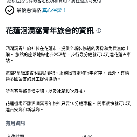
*
總額包括估算的當地稅項和費用，將在退房時支付。
最優惠價格
真心保證！
花蓮洄瀾窩青年旅舍的資訊
洄瀾窩青年旅社位在花蓮市，提供全新裝修過的客房和免費無線上
網。 旅館的座落地點也非常理想，步行幾分鐘就可以到達花蓮火車
站。
這間3星級旅館附設咖啡吧、服務接待處和行李寄存。 此外，有精
通多國語言的員工提供協助。
所有客房都具備空調，以及冰箱和吹風機。
花蓮機場距離洄瀾窩青年旅社只要10分鐘車程。 開車很快就可以到
達吉安鄉和新城鄉。
有用資訊
15:00
入住時間