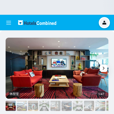
休閒室
1/47