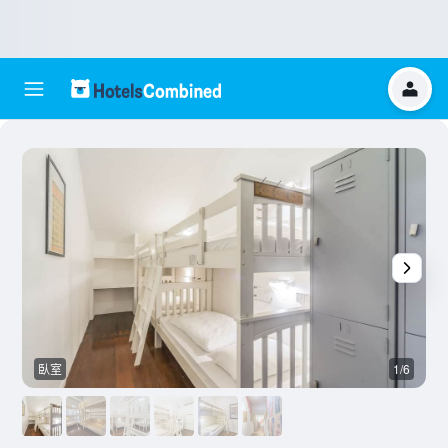
臥室
1/6