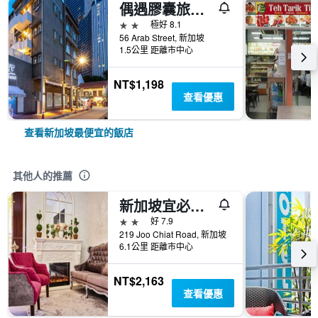
偶遇膠囊旅舍@阿拉伯街
2星級
極好 8.1
56 Arab Street, 新加坡
1.5公里 距離市中心
NT$1,198
查看優惠
查看新加坡最便宜的飯店
其他人的推薦
新加坡宜必思快捷如切酒店
2星級
好 7.9
219 Joo Chiat Road, 新加坡
6.1公里 距離市中心
NT$2,163
查看優惠