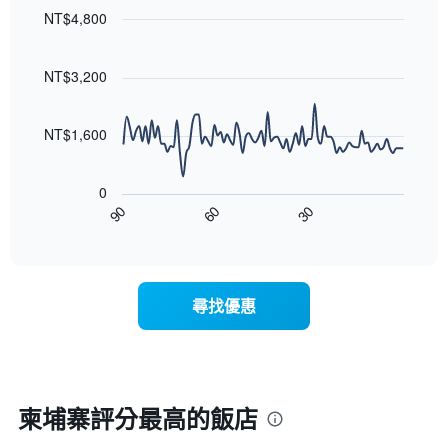
軸，
天
NT$4,800
顯
的
Line
示
Chart
房
graphic.
chart
月
with
間
NT$3,200
份
90
平
此
data
均
圖
points.
價
NT$1,600
表
格
具
以
此
有
下
圖
0
1
圖
表
90
60
30
條
表
End
具
Y
of
顯
有
interactive
軸，
示
chart
1
顯
隨
條
示
著
X
尋找優惠
平
入
軸，
均
住
顯
價
日
示
格
期
一
接
週
近，
柬埔寨評分最高的飯店
中
房
的
價