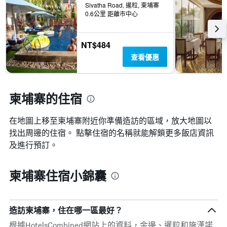
Sivatha Road, 暹粒, 柬埔寨
0.6公里 距離市中心
NT$484
查看優惠
柬埔寨的住宿
在地圖上移至柬埔寨​​附近你準備造訪的區域，放大地圖以
找出周邊的住宿。 點擊住宿的名稱就能解鎖更多飯店資訊
及進行預訂。
柬埔寨住宿小錦囊
造訪柬埔寨，住在哪一區最好？
根據HotelsCombined網站上的資料，金邊、暹粒和施漢諾