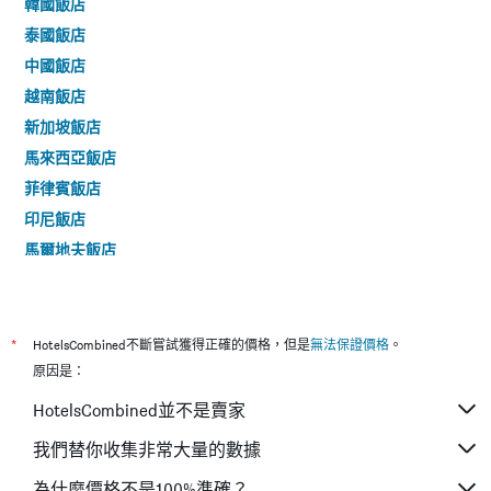
韓國飯店
泰國飯店
中國飯店
越南飯店
新加坡飯店
馬來西亞飯店
菲律賓飯店
印尼飯店
馬爾地夫飯店
寮國飯店
尼泊爾飯店
印度飯店
*
HotelsCombined不斷嘗試獲得正確的價格，但是
無法保證價格
。
緬甸飯店
原因是：
汶萊達魯薩蘭國飯店
HotelsCombined並不是賣家
斯里蘭卡飯店
我們替你收集非常大量的數據
哈薩克斯坦飯店
為什麼價格不是100%準確？