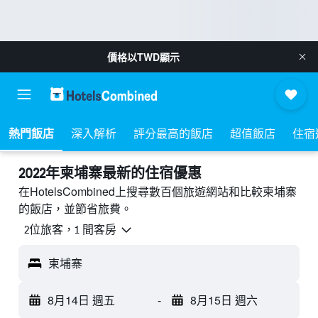
價格以
TWD
顯示
熱門飯店
深入解析
評分最高的飯店
超值飯店
住宿
2022年柬埔寨最新的住宿優惠
在HotelsCombined上搜尋數百個旅遊網站和比較柬埔寨
的飯店，並節省旅費。
2位旅客，1 間客房
柬埔寨
8月14日 週五
-
8月15日 週六