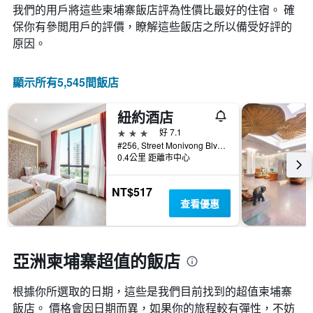
各
我們的用戶將這些柬埔寨飯店評為性價比最好的住宿。 確
的
天
變
保你有參閲用戶的評價，瞭解這些飯店之所以備受好評的
此
化
原因。
圖
情
表
況。
具
此
顯示所有5,545間飯店
有
圖
1
表
條
紐約酒店
有
Y
1
3星級
好 7.1
軸，
個
#256, Street Monivong Blvd, Sangkat Boeung Raing, 金邊, 柬埔寨
顯
X
0.4公里 距離市中心
示
軸，
房
顯
NT$517
間
示
查看優惠
的
距
平
離
均
預
價
訂
亞洲柬埔寨超值的飯店
格
日
期
根據你所選取的日期，這些是我們目前找到的超值柬埔寨​
的
天
飯店。 價格會因日期而異，如果你的旅程較有彈性，不妨