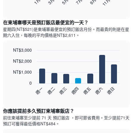
1月
3月
5月
7月
9月
11月
下
End
of
圖
interactive
表
chart
顯
在柬埔寨哪天是預訂飯店最便宜的一天？
示
星期四(NT$521)是柬埔寨​最便宜的預訂飯店月份。而最貴的則是在星
每
期六​入住，每晚的平均價格是NT$2,611​​。
個
月
的
NT$3,000
房
Bar
Chart
NT$2,000
間
graphic.
chart
with
平
7
NT$1,000
均
bars.
價
0
格
以
週日
週四
週一
週五
週二
週六
週三
此
下
End
圖
of
圖
表
interactive
表
chart
具
顯
你應該提前多久預訂柬埔寨飯店​？
有
示
1
前往柬埔寨​至少提前 71 天 預訂飯店 ，即可節省費用。至少提前71​天​
每
條
預訂可獲得最低價格NT$484​。
週
X
每