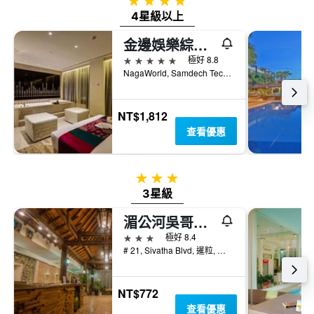
4星級
4星級以上
金邊娛樂綜合大樓酒店
5星級
極好 8.8
NagaWorld, Samdech Techo Hun Sen Park, 金邊, 柬埔寨
NT$1,812
查看優惠
3星級
3星級
湄公河吳哥宮酒店
3星級
極好 8.4
# 21, Sivatha Blvd, 暹粒, 柬埔寨
NT$772
查看優惠