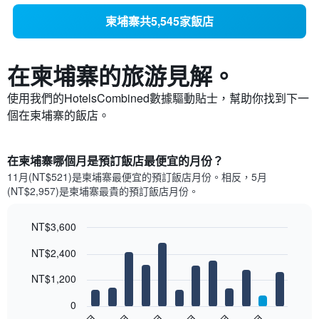
柬埔寨共5,545家飯店
在柬埔寨​的旅游見解。
使用我們的HotelsCombined數據驅動貼士，幫助你找到下一
個在柬埔寨​的飯店。
在柬埔寨哪個月是預訂飯店最便宜的月份？
11月(NT$521)是柬埔寨​最便宜的預訂飯店月份。​相反，5月
(NT$2,957)是柬埔寨最貴的預訂飯店月份。
NT$3,600
Bar
Chart
NT$2,400
graphic.
chart
with
12
NT$1,200
bars.
0
以