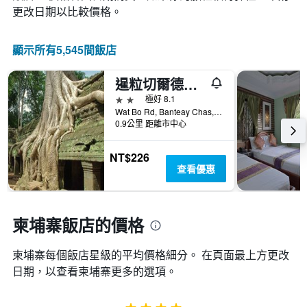
數
更改日期以比較價格。
此
圖
表
顯示所有5,545間飯店
具
有
暹粒切爾德背包客旅舍
1
條
2星級
極好 8.1
Y
Wat Bo Rd, Banteay Chas, Sla Kram, 暹粒, 柬埔寨
軸，
0.9公里 距離市中心
顯
示
NT$226
房
查看優惠
間
的
平
均
柬埔寨飯店的價格
價
格
柬埔寨​每個飯店星級的平均價格細分。 在頁面最上方更改
日期，以查看柬埔寨​更多的選項。