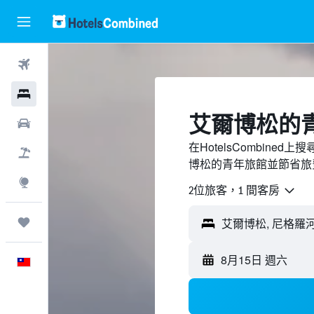
機票
飯店
艾爾博松的
租車
在HotelsCombin
機＋酒
博松的青年旅館並節省旅
探索
2位旅客，1 間客房
旅程
艾爾博松, 尼格羅河
8月15日 週六
中文