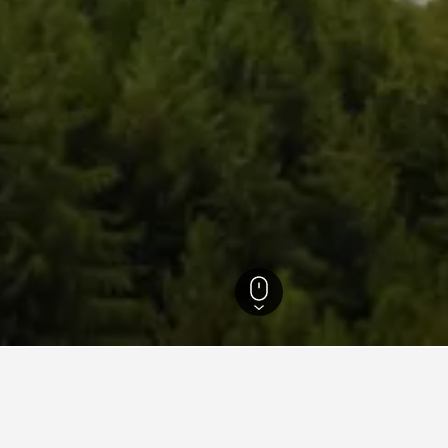
艾爾博松
20
舍的旅游見解