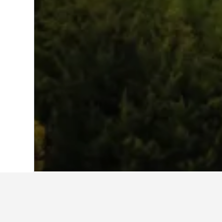
首頁
阿根廷
66,245
艾爾博松
309
艾爾博松​青年旅