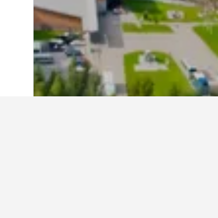
首頁
挪威
19,230
蓋朗厄爾峽灣
31
蓋朗厄爾峽灣最
這些是所選日期內超值的蓋朗厄爾
格。