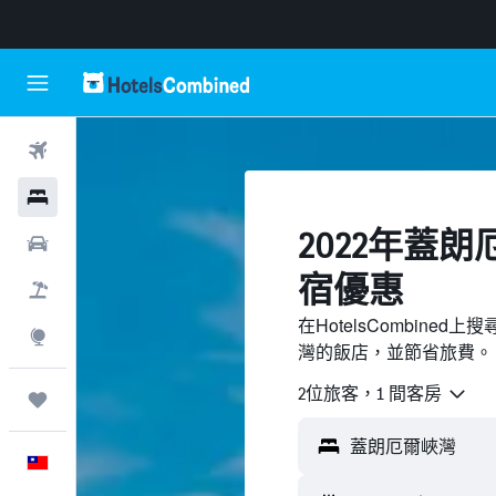
機票
飯店
2022年蓋
租車
宿優惠
機＋酒
在HotelsCombin
探索
灣的飯店，並節省旅費。
2位旅客，1 間客房
旅程
中文