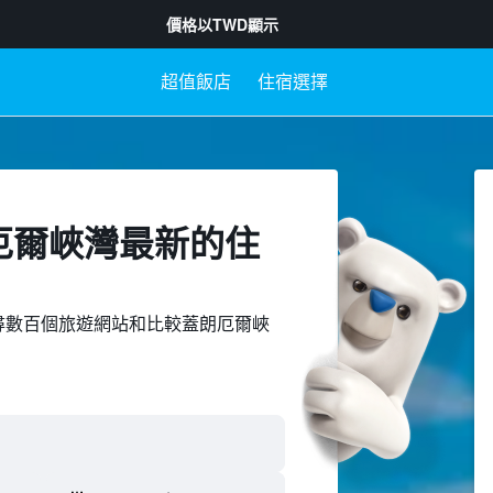
價格以
TWD
顯示
超值飯店
住宿選擇
朗厄爾峽灣最新的住
ed上搜尋數百個旅遊網站和比較蓋朗厄爾峽