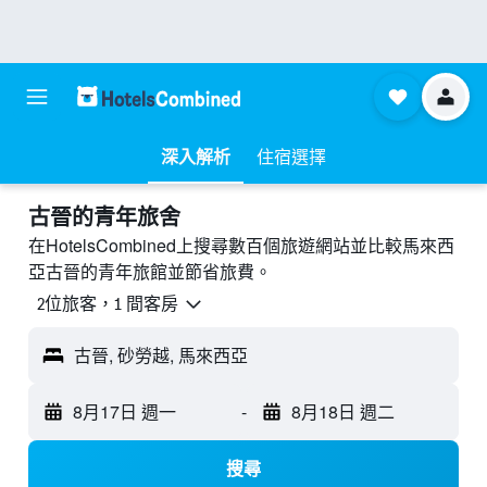
深入解析
住宿選擇
古晉的青年旅舍
在HotelsCombined上搜尋數百個旅遊網站並比較馬來西
亞古晉的青年旅館並節省旅費。
2位旅客，1 間客房
古晉, 砂勞越, 馬來西亞
8月17日 週一
-
8月18日 週二
搜尋