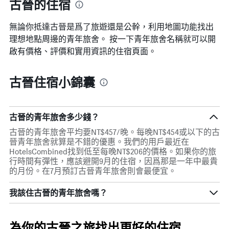
古晉的住宿
一
週
中
無論你抵達古晉​是爲了旅遊還是公幹，利用地圖功能找出
的
理想地點周邊的青年旅舍。 按一下青年旅舍名稱就可以開
各
啟有價格、評價和實用資訊的住宿頁面。
天
此
圖
古晉住宿小錦囊
表
具
有
1
古晉的青年旅舍多少錢？
條
Y
古晉的青年旅舍平均要NT$457/晚。每晚NT$454或以下的古
軸，
晉青年旅舍就算是不錯的優惠。我們的用戶最近在
顯
HotelsCombined找到低至每晚NT$206的價格。如果你的旅
示
行時間有彈性，應該避開9月的住宿，因爲那是一年中最貴
房
的月份。在7月預訂古晉青年旅舍則會最便宜。
間
的
我該住古晉的青年旅舍嗎？
平
均
價
為你的古晉之旅找出更好的住宿
格