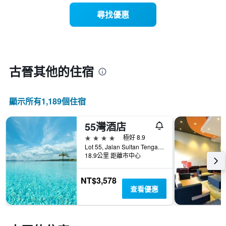
有
示
1
尋找優惠
每
條
週
X
每
軸，
天
顯
的
示
房
古晉​其他的住宿
月
間
份
平
此
均
圖
顯示所有1,189​個住宿
價
表
格
具
此
55灣酒店
有
圖
1
4星級
極好 8.9
表
條
Lot 55, Jalan Sultan Tengah (Santubong / Damai Road) Santubong, 古晉, 馬來西亞
具
Y
18.9公里 距離市中心
有
軸，
1
顯
NT$3,578
條
示
查看優惠
X
平
軸，
均
顯
價
示
格