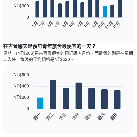
12
NT$300
bars.
0
以
1月
2月
3月
4月
5月
6月
7月
8月
9月
10月
11月
12月
下
End
of
圖
interactive
表
chart
顯
在古晉哪天是預訂青年旅舍最便宜的一天？
示
星期一(NT$206)是古晉​最便宜的預訂飯店月份。而最貴的則是在星期
每
二​入住，每晚的平均價格是NT$520​​。
個
月
的
NT$600
房
Bar
Chart
NT$400
間
graphic.
chart
with
平
7
NT$200
均
bars.
價
0
格
以
週一
週二
週三
週四
週五
週六
週日
此
下
End
圖
of
圖
表
interactive
表
chart
具
顯