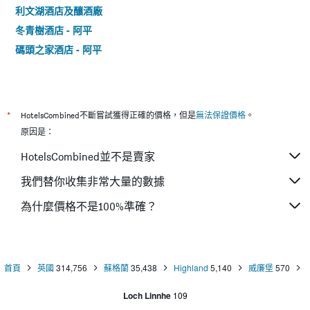
利文湖酒店及釀酒廠
冬青樹酒店 - 阿平
碼頭之家酒店 - 阿平
*
HotelsCombined不斷嘗試獲得正確的價格，但是
無法保證價格
。
原因是：
HotelsCombined並不是賣家
我們替你收集非常大量的數據
為什麼價格不是100%準確？
首頁
英國
314,756
蘇格蘭
35,438
Highland
5,140
威廉堡
570
Loch Linnhe
109