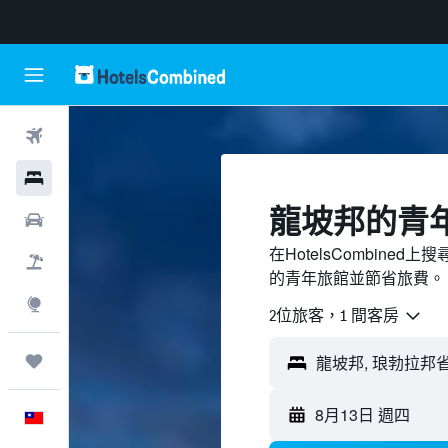
機票
飯店
龍坡邦的青
租車
在HotelsCombin
機＋酒
的青年旅館並節省旅費。
探索
2位旅客，1 間客房
旅程
8月13日 週四
中文