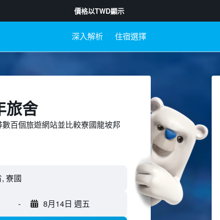
價格以
TWD
顯示
深入解析
住宿選擇
年旅舍
ed上搜尋數百個旅遊網站並比較寮國龍坡邦
-
8月14日 週五