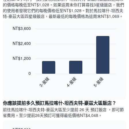
內
一
的價格每晚低至NT$1,028​。如果這周末你打算尋找3星級飯店，我們
依
週
的使用者發現它們的每晚價格低至NT$1,028​。對於馬拉喀什-坦西夫
星
中
特-豪茲大區四星級飯店​，最新最低的每晚價格為這周末NT$1,069​。
級
的
評
各
NT$3,600
等
天
彙
Bar
Chart
此
graphic.
chart
整
圖
NT$2,400
with
的
表
3
本
具
bars.
週
NT$1,200
有
末
1
以
每
條
下
間
0
Y
圖
客
3-星級
4-星級
5-星級
軸，
表
房
顯
End
顯
平
of
示
示
interactive
均
房
過
chart
價
你應該提前多久預訂馬拉喀什-坦西夫特-豪茲大區飯店​？
間
去
格
的
三
前往馬拉喀什-坦西夫特-豪茲大區​至少提前 26 天 預訂飯店 ，即可節
此
平
天
省費用。至少提前26​天​預訂可獲得最低價格NT$4,048​。
圖
均
內
表
價
依
具