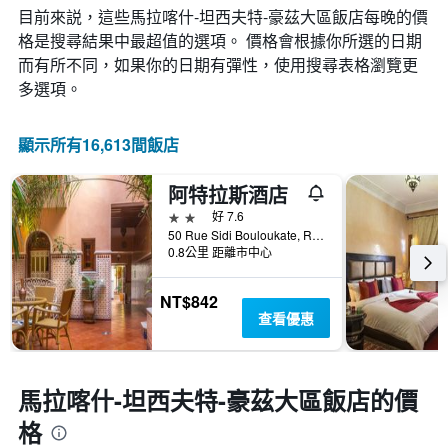
示
此
目前來説，這些馬拉喀什-坦西夫特-豪茲大區​飯店每晚的價
過
圖
格是搜尋結果中最超值的選項。 價格會根據你所選的日期
去
表
三
而有所不同，如果你的日期有彈性，使用搜尋表格瀏覽更
具
天
有
多選項。
內
1
找
條
到
Y
顯示所有16,613間飯店
的
軸，
本
顯
阿特拉斯酒店
週
示
末
2星級
好 7.6
房
房
50 Rue Sidi Bouloukate, Riad Zitoun Lakdim, 馬拉喀什, 摩洛哥
間
間
0.8公里 距離市中心
的
平
平
均
均
NT$842
價
價
查看優惠
格。
格
馬拉喀什-坦西夫特-豪茲大區飯店的價
格