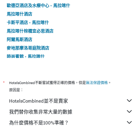
歐德亞酒店及水療中心 - 馬拉喀什
馬拉喀什酒店
卡斯平酒店 - 馬拉喀什
馬拉喀什棕櫚宜必思酒店
阿爾馬斯酒店
麥地那摩洛哥庭院酒店
時尚賓館 - 馬拉喀什
伊米勒希勒格蘭德酒店
艾爾哈德納酒店 - 馬拉喀什
里亞德馬拉喀什之家 - 馬拉喀什
*
HotelsCombined不斷嘗試獲得正確的價格，但是
無法保證價格
。
阿米那公寓酒店 - 馬拉喀什
原因是：
勞倫斯·德拉比酒店
HotelsCombined並不是賣家
伊斯拉尼酒店 - 馬拉喀什
我們替你收集非常大量的數據
阿瑪尼酒店公寓 - 馬拉喀什
為什麼價格不是100%準確？
亞納特薩拉姆飯店
曼希爾托圖住宿加早餐旅館