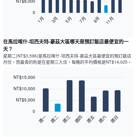
12
NT$8,000
bars.
0
以
5月
11月
3月
9月
7月
1月
下
End
of
圖
interactive
表
chart
顯
在馬拉喀什-坦西夫特-豪茲大區哪天是預訂飯店最便宜的一
示
天？
每
星期二(NT$3,596)是馬拉喀什-坦西夫特-豪茲大區​最便宜的預訂飯店
個
月份。而最貴的則是在星期三​入住，每晚的平均價格是NT$14,025​​。
月
的
房
NT$15,000
間
Bar
Chart
平
NT$10,000
graphic.
chart
均
with
價
7
NT$5,000
bars.
格
此
0
以
圖
週三
週四
週五
週六
週日
週一
週二
下
表
End
of
圖
具
interactive
表
有
chart