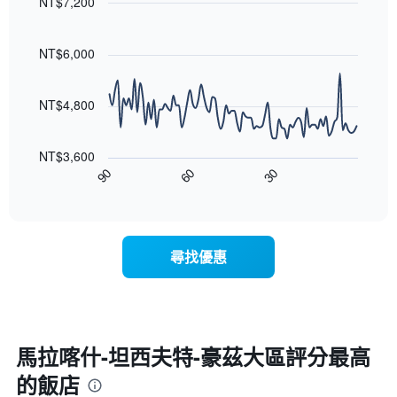
NT$7,200
格
星
有
級
Line
Chart
1
graphic.
chart
評
條
with
NT$6,000
等
X
90
彙
data
軸，
整
points.
顯
NT$4,800
的
示
本
以
按
週
下
星
末
NT$3,600
圖
級
客
90
60
30
表
End
分
房
of
顯
類
interactive
平
示
的
chart
均
隨
飯
價
著
店
尋找優惠
格
入
類
此
住
別。
圖
日
此
表
期
圖
具
接
表
有
近，
具
馬拉喀什-坦西夫特-豪茲大區評分最高
1
房
有
條
的飯店
價
1
X