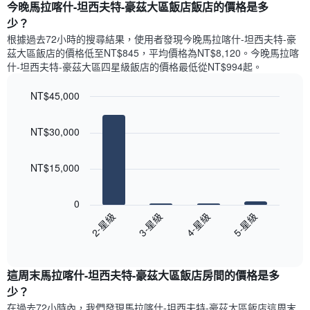
顯
1
今晚馬拉喀什-坦西夫特-豪茲大區飯店飯店的價格是多
示
條
少？
每
X
根據過去72小時的搜尋結果，使用者發現今晚馬拉喀什-坦西夫特-豪
週
軸，
茲大區飯店的價格低至NT$845，平均價格為NT$8,120​。今晚馬拉喀
每
顯
什-坦西夫特-豪茲大區四星級飯店​的價格最低從NT$994​起。
天
示
的
月
NT$45,000
房
份
間
此
Bar
Chart
graphic.
平
chart
圖
NT$30,000
with
均
表
4
價
具
bars.
格
有
NT$15,000
此
1
以
圖
條
下
表
Y
0
圖
具
軸，
2-星級
3-星級
4-星級
5-星級
表
有
顯
End
顯
1
示
of
示
interactive
條
平
過
chart
X
均
這周末馬拉喀什-坦西夫特-豪茲大區飯店​房間的價格是多
去
軸，
價
三
少？
顯
格
天
示
在過去72小時內，我們發現馬拉喀什-坦西夫特-豪茲大區飯店​這周末