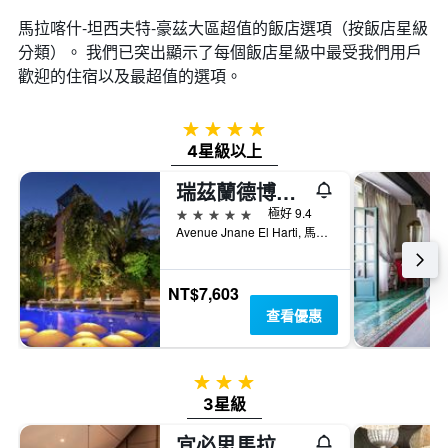
馬拉喀什-坦西夫特-豪茲大區超值的飯店選項（按飯店星級
分類）。 我們已突出顯示了每個飯店星級中最受我們用戶
歡迎的住宿以及最超值的選項。
4星級
4星級以上
瑞茲蘭德博宮酒店及spa
5星級
極好 9.4
Avenue Jnane El Harti, 馬拉喀什, 摩洛哥
NT$7,603
查看優惠
3星級
3星級
宜必思馬拉喀什中心站酒店