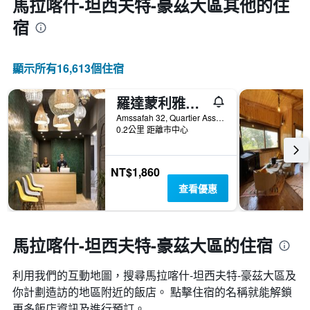
馬拉喀什-坦西夫特-豪茲大區​其他的住
宿
顯示所有16,613​個住宿
羅達蒙利雅德馬拉喀什飯店
Amssafah 32, Quartier Assouel, 馬拉喀什, 摩洛哥
0.2公里 距離市中心
NT$1,860
查看優惠
馬拉喀什-坦西夫特-豪茲大區的住宿
利用我們的互動地圖，搜尋馬拉喀什-坦西夫特-豪茲大區​及
你計劃造訪的地區附近的飯店。 點擊住宿的名稱就能解鎖
更多飯店資訊及進行預訂。