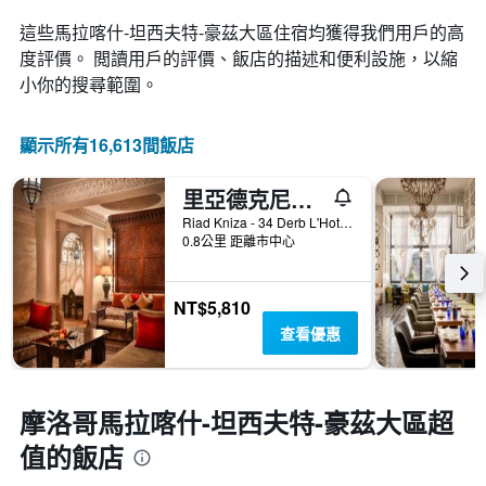
的
條
軸，
變
Y
這些馬拉喀什-坦西夫特-豪茲大區​住宿均獲得我們用戶的高
顯
化
軸，
示
度評價。 閲讀用戶的評價、飯店的描述和便利設施，以縮
情
顯
按
小你的搜尋範圍。
況。
示
星
此
過
級
圖
去
分
顯示所有16,613間飯店
表
三
類
有
天
的
1
內
里亞德克尼莎摩洛哥傳統庭院
飯
個
找
店
Riad Kniza - 34 Derb L'Hotel, 馬拉喀什, 摩洛哥
X
到
類
0.8公里 距離市中心
軸，
的
別。
顯
今
此
示
晚
圖
NT$5,810
距
房
表
離
查看優惠
間
具
預
平
有
訂
均
1
日
價
條
期
摩洛哥馬拉喀什-坦西夫特-豪茲大區超
格。
Y
的
軸，
值的飯店
天
顯
數