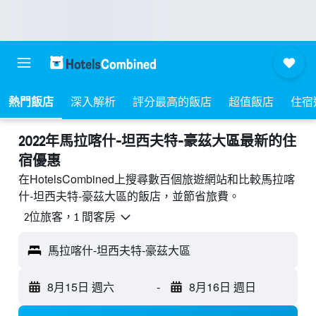
熱門飯店
深入解析
評分最高的飯店
超值飯店
住宿
2022年馬拉喀什-坦西夫特-豪茲大區最新的住
宿優惠
在HotelsCombined上搜尋數百個旅遊網站和比較馬拉喀
什-坦西夫特-豪茲大區的飯店，並節省旅費。
2位旅客，1 間客房
馬拉喀什-坦西夫特-豪茲大區
8月15日 週六
-
8月16日 週日