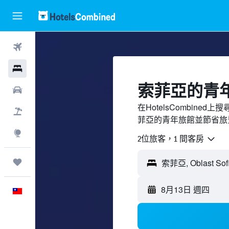
機票
飯店
索菲亞的青
租車
在HotelsCombin
機＋酒
菲亞的青年旅館並節省旅
探索
2位旅客，1 間客房
旅程
索菲亞, Oblast Sof
8月13日 週四
中文