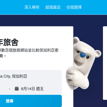
深入解析
超值飯店
住宿選擇
年旅舍
ed上搜尋數百個旅遊網站並比較保加利亞索
費。
ia City, 保加利亞
-
8月14日 週五
搜尋