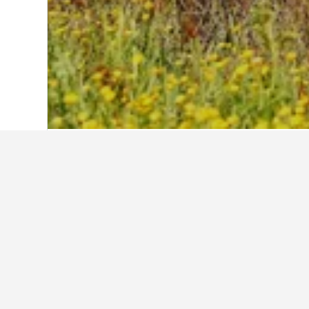
首頁
烏克蘭
19,837
歐洲烏克蘭超值
目前來説，這些烏克蘭​飯店每晚
顯示所有19,837間飯店