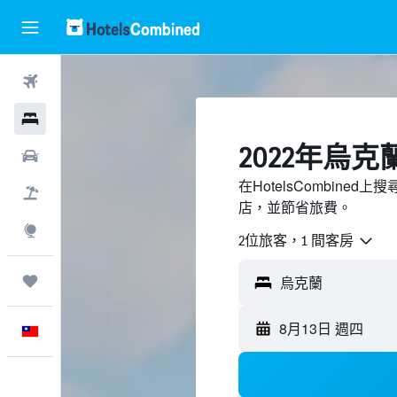
機票
飯店
2022年烏
租車
在HotelsCombin
機＋酒
店，並節省旅費。
探索
2位旅客，1 間客房
旅程
8月13日 週四
中文