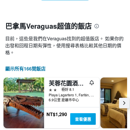
住
顯
價
日
示
格
期
一
接
週
近，
巴拿馬Veraguas超值的飯店
中
房
的
價
各
目前，這些是我們在Veraguas找到的超值飯店。 如果你的
的
天
變
出發和回程日期有彈性，使用搜尋表格比較其他日期的價
此
化
格。
圖
情
表
況。
具
此
顯示所有166間飯店
有
圖
1
表
條
芙蓉花園酒店 - 聖塔凱特利納
有
Y
1
2星級
極好 8.1
軸，
個
Playa Lagartero 1, Farfán, Santa Catalina, 巴拿馬
顯
X
6.9公里 距離市中心
示
軸，
房
顯
NT$1,290
間
示
查看優惠
的
距
平
離