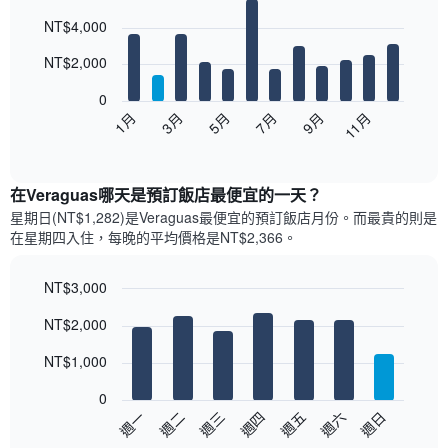
Bar
Chart
NT$4,000
graphic.
chart
with
12
NT$2,000
bars.
0
以
1月
3月
5月
7月
9月
11月
下
End
of
圖
interactive
表
chart
顯
在Veraguas哪天是預訂飯店最便宜的一天？
示
星期日(NT$1,282)是Veraguas​最便宜的預訂飯店月份。而最貴的則是
每
在星期四​入住，每晚的平均價格是NT$2,366​​。
個
月
的
NT$3,000
房
Bar
Chart
NT$2,000
間
graphic.
chart
with
平
7
NT$1,000
均
bars.
價
0
格
以
週日
週四
週一
週五
週二
週六
週三
此
下
End
圖
of