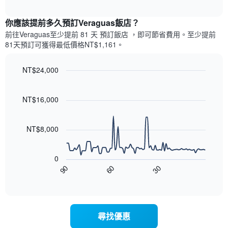
圖
表
interactive
表
chart
具
顯
你應該提前多久預訂Veraguas飯店​？
有
示
1
前往Veraguas​至少提前 81 天 預訂飯店 ，即可節省費用。至少提前
每
條
81​天​預訂可獲得最低價格NT$1,161​。
週
X
每
軸，
天
NT$24,000
顯
的
Line
示
Chart
房
graphic.
chart
月
with
間
NT$16,000
份
90
平
此
data
均
圖
points.
價
NT$8,000
表
格
具
以
此
有
下
圖
0
1
圖
表
30
90
60
條
表
End
具
Y
of
顯
有
interactive
軸，
示
chart
1
顯
隨
條
示
著
X
尋找優惠
平
入
軸，
均