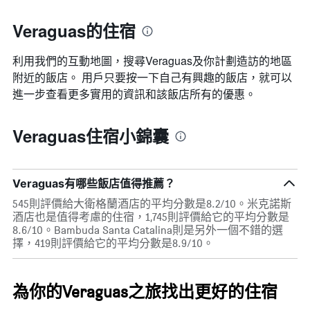
均
預
價
訂
Veraguas的住宿
格
日
期
利用我們的互動地圖，搜尋Veraguas​及你計劃造訪的地區
的
天
附近的飯店。 用戶只要按一下自己有興趣的飯店，就可以
數
進一步查看更多實用的資訊和該飯店所有的優惠。
此
圖
表
Veraguas住宿小錦囊
具
有
1
條
Veraguas有哪些飯店值得推薦？
Y
545則評價給大衛格蘭酒店的平均分數是8.2/10。米克諾斯
軸，
酒店也是值得考慮的住宿，1,745則評價給它的平均分數是
顯
8.6/10。Bambuda Santa Catalina則是另外一個不錯的選
示
擇，419則評價給它的平均分數是8.9/10。
房
間
的
平
為你的Veraguas之旅找出更好的住宿
均
價