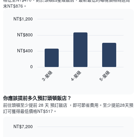
示
格
依
末NT$876​。
一
星
週
級
NT$1,200
中
評
的
Bar
Chart
等
graphic.
chart
各
彙
NT$800
with
天
整
3
此
的
bars.
圖
本
NT$400
表
週
以
具
末
下
有
0
每
圖
1
3-星級
4-星級
5-星級
間
表
條
客
End
顯
Y
of
房
示
interactive
軸，
平
過
chart
顯
均
你應該提前多久預訂頭頓飯店​？
去
示
價
三
前往頭頓​至少提前 28 天 預訂飯店 ，即可節省費用。至少提前28​天​預
房
格
天
訂可獲得最低價格NT$517​。
間
此
內
的
圖
依
平
表
NT$7,200
星
均
具
級
Line
Chart
價