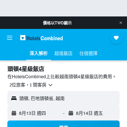
價格以
TWD
顯示
深入解析
超值飯店
住宿選擇
頭頓4星級飯店
在HotelsCombined上比較越南頭頓4星級​飯店的費用。
2位旅客，1 間客房
頭頓, 巴地頭頓省, 越南
8月13日 週四
-
8月14日 週五