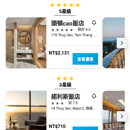
去
表
5星級
三
具
5星級
天
有
內
1
頭頓cao飯店
找
條
到
5星級
極好 9.0
Y
的
179 Thuy Van, Tam Thang Ward, 頭頓, 越南
軸，
本
顯
週
示
末
NT$2,131
房
房
間
查看優惠
間
的
平
平
均
均
價
3星級
價
格。
3星級
格
諾利斯飯店
3星級
好 7.5
19 Thuy Van, Ward 2, 頭頓, 越南
NT$710