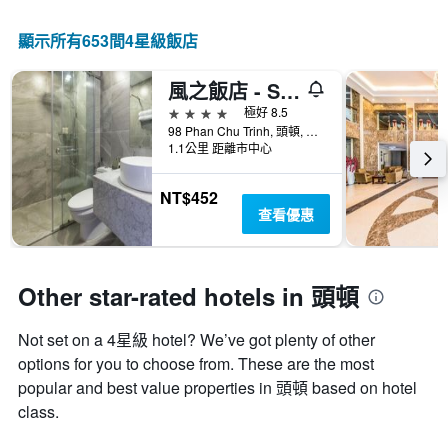
化
Y
示
情
軸，
按
顯示所有653間4星級飯店
況。
顯
星
此
示
級
圖
過
風之飯店 - Spa
分
表
去
類
4星級
極好 8.5
有
三
的
98 Phan Chu Trinh, 頭頓, 越南
1
天
飯
1.1公里 距離市中心
個
內
店
X
找
類
軸，
NT$452
到
別。
顯
查看優惠
的
此
示
今
圖
距
晚
表
離
房
具
預
Other star-rated hotels in 頭頓
間
有
訂
平
1
日
均
條
Not set on a 4星級 hotel? We’ve got plenty of other
期
價
Y
options for you to choose from. These are the most
的
格。
軸，
天
popular and best value properties in 頭頓 based on hotel
顯
數
class.
示
此
過
圖