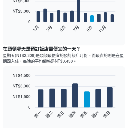
NT$6,000
graphic.
chart
with
12
NT$3,000
bars.
0
以
1月
3月
5月
7月
9月
11月
下
End
of
圖
interactive
表
chart
顯
在頭頓哪天是預訂飯店最便宜的一天？
示
星期五(NT$2,308)是頭頓​最便宜的預訂飯店月份。而最貴的則是在星
每
期四​入住，每晚的平均價格是NT$3,438​​。
個
月
的
NT$4,500
房
Bar
Chart
NT$3,000
間
graphic.
chart
with
平
7
NT$1,500
均
bars.
價
0
格
以
週日
週四
週一
週五
週二
週六
週三
此
下
End
圖
of
圖
表
interactive
表
chart