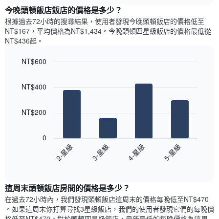
具
顯
今晚頭頓飯店飯店的價格是多少？
有
示
1
根據過去72小時的搜尋結果，使用者發現今晚頭頓飯店的價格低至
每
條
NT$167，平均價格為NT$1,434​。今晚頭頓四星級飯店​的價格最低從
週
X
NT$436​起。
每
軸，
天
顯
NT$600
的
示
Bar
房
Chart
月
graphic.
chart
間
份
NT$400
with
平
此
4
均
bars.
圖
價
NT$200
表
格
具
以
此
有
下
0
圖
1
圖
2-星級
3-星級
4-星級
5-星級
表
條
表
具
End
Y
顯
of
有
軸，
示
interactive
1
顯
過
chart
條
這周末頭頓飯店​房間的價格是多少？
示
去
X
平
三
在過去72小時內，我們發現頭頓飯店​這周末的價格每晚低至NT$470​
軸，
均
天
。如果這周末你打算尋找3星級飯店，我們的使用者發現它們的每晚價
顯
價
內
格低至NT$470​。對於頭頓四星級飯店​，最新最低的每晚價格為這周