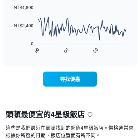
有
graphic.
chart
評
格
1
with
NT$4,800
等
90
條
彙
data
X
整
points.
軸，
NT$2,400
的
顯
本
以
示
週
下
按
末
0
圖
星
客
90
60
30
表
End
級
房
of
顯
分
interactive
平
示
chart
類
均
隨
的
價
著
飯
尋找優惠
格
入
店
此
住
類
圖
日
別。
表
期
此
具
接
圖
有
近，
頭頓最便宜的4星級飯店
表
1
房
具
條
價
有
X
​這些是我們最近在頭頓​找到的超值4星級​飯店。價格通常會
的
1
軸，
變
根據你所選的日期、飯店位置而有所不同。
條
顯