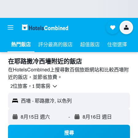
熱門飯店
評分最高的飯店
超值飯店
住宿選擇
​在耶路撒冷西墻附近​的飯店
在HotelsCombined上搜尋數百個旅遊網站和比較西墻附
近的飯店，並節省旅費。
2位旅客，1 間客房
西墻 - 耶路撒冷, 以色列
8月15日 週六
-
8月16日 週日
搜尋