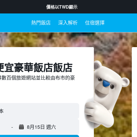
價格以
TWD
顯示
熱門飯店
深入解析
住宿選擇
便宜豪華飯店飯店
ed上搜尋數百個旅遊網站並比較由布市的豪
-
8月15日 週六