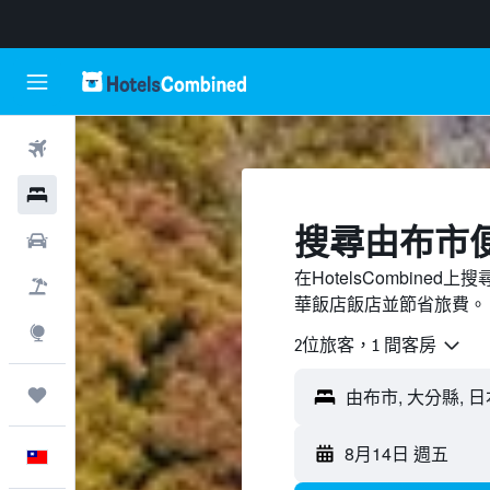
機票
飯店
搜尋由布市​
租車
在HotelsCombin
機＋酒
華飯店飯店並節省旅費。
探索
2位旅客，1 間客房
旅程
8月14日 週五
中文