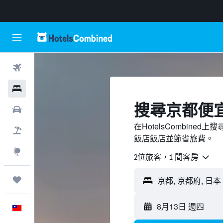
機票
飯店
搜尋京都​便
租車
在HotelsCombin
機＋酒
飯店飯店並節省旅費。
探索
2位旅客，1 間客房
旅程
8月13日 週四
中文