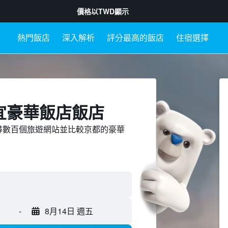
價格以
TWD
顯示
熱門飯店
深入解析
評分最高的飯店
住宿選擇
宜豪華飯店飯店
ed上搜尋數百個旅遊網站並比較京都的豪華
-
8月14日 週五